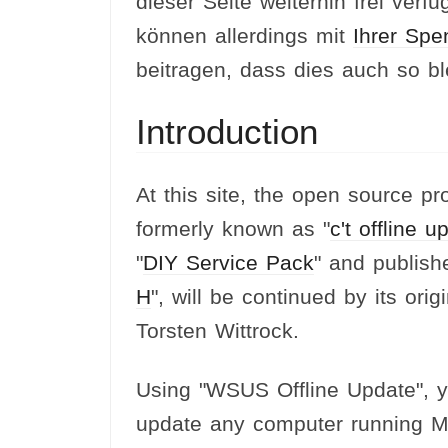
dieser Seite weiterhin frei verfü
können allerdings mit
Ihrer Spe
beitragen, dass dies auch so ble
Introduction
At this site, the open source pr
formerly known as "
c't offline u
"
DIY Service Pack
" and publish
H
", will be continued by its orig
Torsten Wittrock.
Using "WSUS Offline Update", 
update any computer running Mi